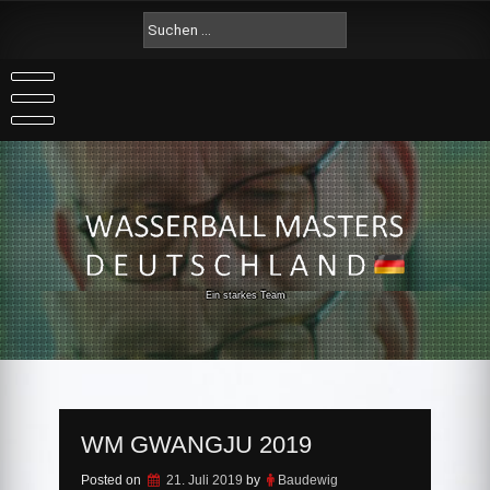
Skip
Suche
to
nach:
content
Ein starkes Team
WM GWANGJU 2019
Posted on
21. Juli 2019
by
Baudewig