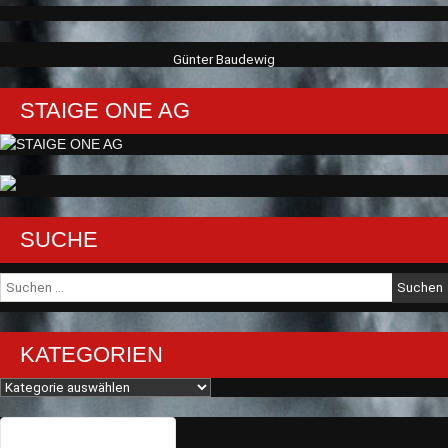
Günter Baudewig
STAIGE ONE AG
SUCHE
Suche
nach:
KATEGORIEN
Kategorien