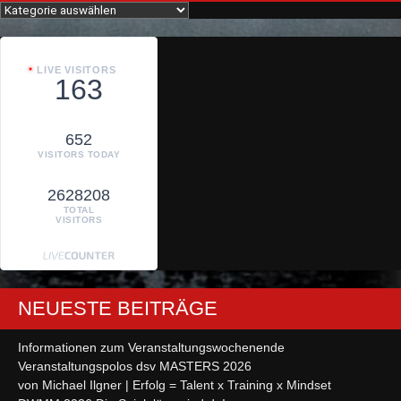
Kategorien
LIVE VISITORS
163
652
VISITORS TODAY
2628208
TOTAL
VISITORS
NEUESTE BEITRÄGE
Informationen zum Veranstaltungswochenende
Veranstaltungspolos dsv MASTERS 2026
von Michael Ilgner | Erfolg = Talent x Training x Mindset