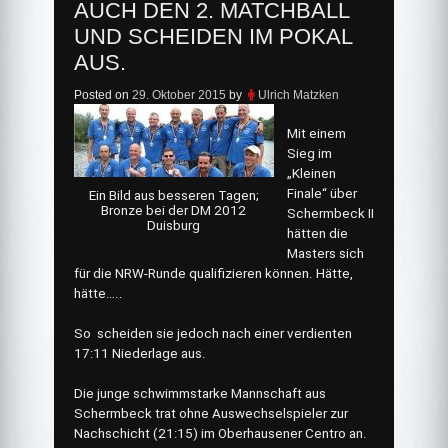
AUCH DEN 2. MATCHBALL
UND SCHEIDEN IM POKAL
AUS.
Posted on
29. Oktober 2015
by
Ulrich Matzken
Mit einem
Sieg im
„Kleinen
Finale“ über
Ein Bild aus besseren Tagen;
Bronze bei der DM 2012
Schermbeck II
Duisburg
hätten die
Masters sich
für die NRW-Runde qualifizieren können. Hätte,
hätte…..
So scheiden sie jedoch nach einer verdienten
17:11 Niederlage aus.
Die junge schwimmstarke Mannschaft aus
Schermbeck trat ohne Auswechselspieler zur
Nachschicht (21:15) im Oberhausener Centro an.