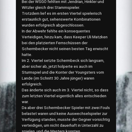
Bei der WSGO fehlten mit Jendrian, Hinkler und
Witzler gleich drei Stammspieler.
Trotzdem lief es im ersten Viertel spielerisch
erstaunlich gut, sehenswerte Kombinationen
wurden erfolgreich abgeschlossen.
In der Abwehr fehlte ein konsequentes
Verteidigen, hinzu kam, dass Keeper Uli Matzken
bei den platzierten Fernschüssen der
Schermbecker nicht seinen besten Tag erwischt
hatte.
Im 2. Viertel setzte Schermbeck sich langsam,
aber sicher ab, jetzt holperte es auch im
Sturmspiel und die Konter der Youngsters vom
Lande (im Schnitt 30 Jahre jünger) waren
erfolgreich.
Das änderte sich auch im 3. Viertel nicht, so dass
zum letzten Viertel eigentlich alles entschieden
war.
Da aber drei Schermbecker Spieler mit zwei Fouls
belastet waren und keine Auswechselspieler zur
Verfügung standen, musste der Gegner vorsichtig
verteidigen, um nicht dauerhaft in Unterzahl zu
spielen und die Masters konnten