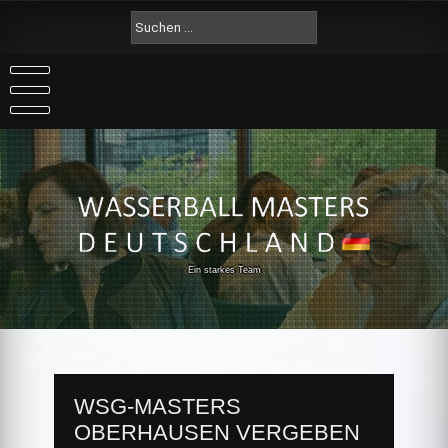
Skip
Suche
to
nach:
content
Ein starkes Team
WSG-MASTERS
OBERHAUSEN VERGEBEN