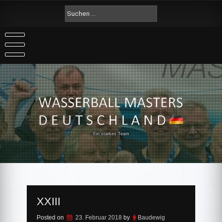
Skip
Suche
to
nach:
content
Ein starkes Team
XXIII
Posted on
23. Februar 2018
by
Baudewig