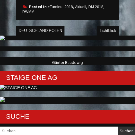
Posted in
>Turniere 2018
,
Aktuell
,
DM 2018
,
DWMM
Beitragsnavigation
DEUTSCHLAND-POLEN
Lichtblick
Günter Baudewig
STAIGE ONE AG
SUCHE
Suche
nach: