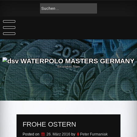
Skip
Suche
to
nach:
content
Ein starkes Team
FROHE OSTERN
Posted on
26. März 2016
by
Peter Furmaniak