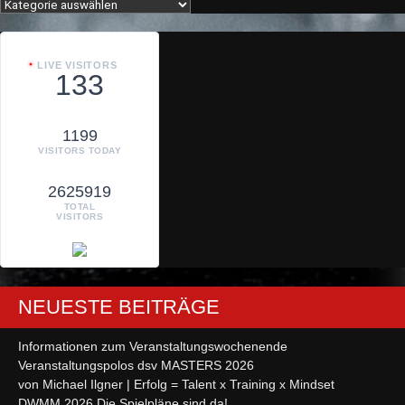
Kategorien
LIVE VISITORS
133
1199
VISITORS TODAY
2625919
TOTAL
VISITORS
NEUESTE BEITRÄGE
Informationen zum Veranstaltungswochenende
Veranstaltungspolos dsv MASTERS 2026
von Michael Ilgner | Erfolg = Talent x Training x Mindset
DWMM 2026 Die Spielpläne sind da!