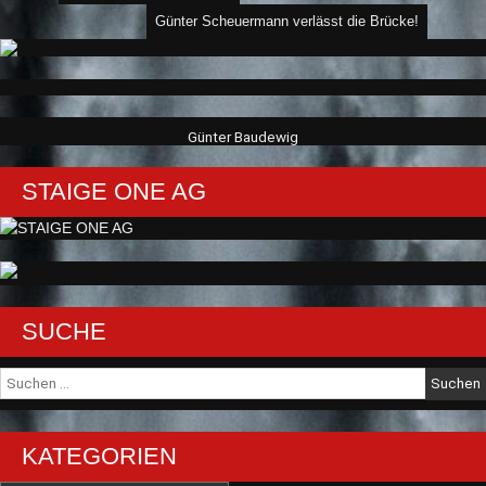
Günter Scheuermann verlässt die Brücke!
Günter Baudewig
STAIGE ONE AG
SUCHE
Suche
nach:
KATEGORIEN