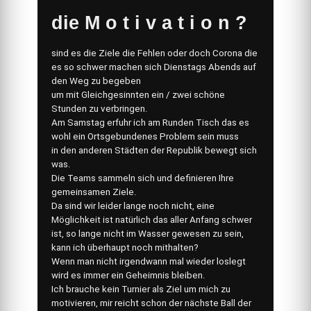
die M o t i v a t i o n ?
sind es die Ziele die Fehlen oder doch Corona die
es so schwer machen sich Dienstags Abends auf
den Weg zu begeben
um mit Gleichgesinnten ein / zwei schöne
Stunden zu verbringen.
Am Samstag erfuhr ich am Runden Tisch das es
wohl ein Ortsgebundenes Problem sein muss
in den anderen Städten der Republik bewegt sich
was.
Die Teams sammeln sich und definieren Ihre
gemeinsamen Ziele.
Da sind wir leider lange noch nicht, eine
Möglichkeit ist natürlich das aller Anfang schwer
ist, so lange nicht im Wasser gewesen zu sein,
kann ich überhaupt noch mithalten?
Wenn man nicht irgendwann mal wieder loslegt
wird es immer ein Geheimnis bleiben.
Ich brauche kein Turnier als Ziel um mich zu
motivieren, mir reicht schon der nächste Ball der