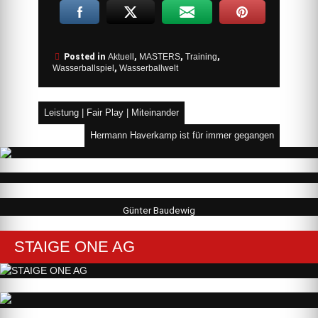
Posted in
Aktuell
,
MASTERS
,
Training
,
Wasserballspiel
,
Wasserballwelt
Beitragsnavigation
Leistung | Fair Play | Miteinander
Hermann Haverkamp ist für immer gegangen
Günter Baudewig
STAIGE ONE AG