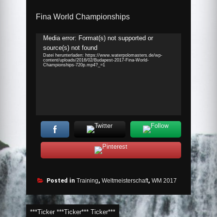
Fina World Championships
Video-
Media error: Format(s) not supported or
Player
source(s) not found
Datei herunterladen: https://www.waterpolomasters.de/wp-
content/uploads/2016/02/Budapest-2017-Fina-World-
Championships-720p.mp4?_=1
Posted in
Training
,
Weltmeisterschaft
,
WM 2017
Beitragsnavigation
***Ticker ***Ticker*** Ticker***