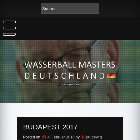
Skip
Suche
to
nach:
content
Ein starkes Team
BUDAPEST 2017
Posted on
4. Februar 2016
by
Baudewig