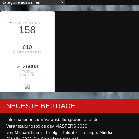
Kategorien
LIVE VISITORS
158
610
VISITORS TODAY
2626803
TOTAL
VISITORS
NEUESTE BEITRÄGE
Informationen zum Veranstaltungswochenende
Veranstaltungspolos dsv MASTERS 2026
von Michael Ilgner | Erfolg = Talent x Training x Mindset
DWMM 2026 Die Spielpläne sind da!