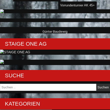
Vorrundenturnier AK 45+
Günter Baudewig
STAIGE ONE AG
SUCHE
Suche
nach:
KATEGORIEN