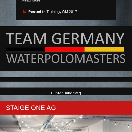
Read More
2017
Guadalajara
Posted in
Training
,
WM 2017
100.000.000
$“
Günter Baudewig
STAIGE ONE AG