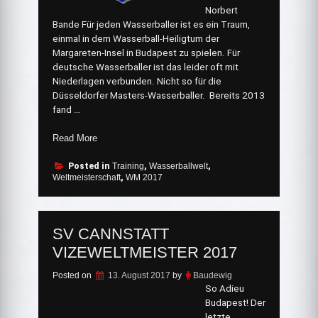
Norbert
Bande Für jeden Wasserballer ist es ein Traum,
einmal in dem Wasserball-Heiligtum der
Margareten-Insel in Budapest zu spielen. Für
deutsche Wasserballer ist das leider oft mit
Niederlagen verbunden. Nicht so für die
Düsseldorfer Masters-Wasserballer. Bereits 2013
fand …
„Düsseldorfer
Read More
AK
60+
Posted in
Training
,
Wasserballwelt
,
Weltmeisterschaft
,
WM 2017
Team
holt
sich
ihren
SV CANNSTATT
6.
VIZEWELTMEISTER 2017
Weltmeistertitel“
Posted on
13. August 2017
by
Baudewig
So Adieu
Budapest! Der
letzte