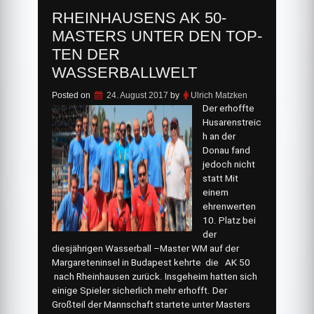
RHEINHAUSENS AK 50-
MASTERS UNTER DEN TOP-
TEN DER
WASSERBALLWELT
Posted on
24. August 2017
by
Ulrich Matzken
Der erhoffte
Husarenstreic
h an der
Donau fand
jedoch nicht
statt Mit
einem
ehrenwerten
10. Platz bei
der
diesjährigen Wasserball –Master WM auf der
Margareteninsel in Budapest kehrte die AK 50
nach Rheinhausen zurück. Insgeheim hatten sich
einige Spieler sicherlich mehr erhofft. Der
Großteil der Mannschaft startete unter Masters