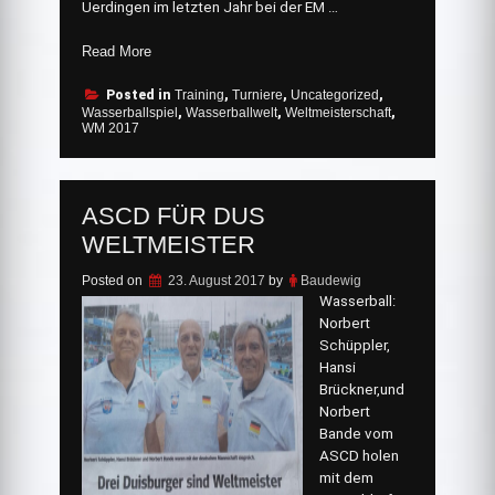
Uerdingen im letzten Jahr bei der EM …
„Rheinhausens
Read More
AK
50-
Posted in
Training
,
Turniere
,
Uncategorized
,
Wasserballspiel
,
Wasserballwelt
,
Weltmeisterschaft
,
Masters
WM 2017
unter
den
TOP-
Ten
ASCD FÜR DUS
der
WELTMEISTER
Wasserballwelt“
Posted on
23. August 2017
by
Baudewig
Wasserball:
Norbert
Schüppler,
Hansi
Brückner,und
Norbert
Bande vom
ASCD holen
mit dem