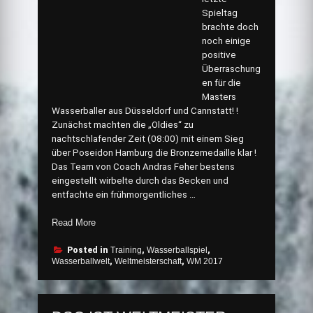
Spieltag
brachte doch
noch einige
positive
Überraschung
en für die
Masters
Wasserballer aus Düsseldorf und Cannstatt! !
Zunächst machten die „Oldies“ zu
nachtschlafender Zeit (08:00) mit einem Sieg
über Poseidon Hamburg die Bronzemedaille klar !
Das Team von Coach Andras Feher bestens
eingestellt wirbelte durch das Becken und
entfachte ein frühmorgentliches …
„SV
Read More
Cannstatt
VizeWeltmeister
Posted in
Training
,
Wasserballspiel
,
Wasserballwelt
,
Weltmeisterschaft
,
WM 2017
2017“