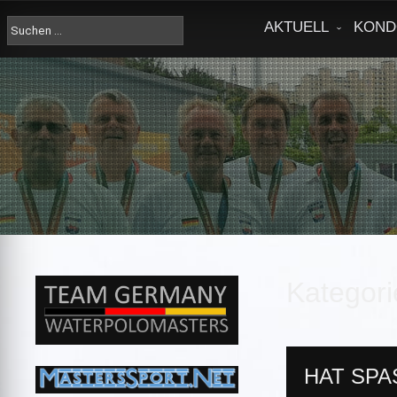
Skip
to
Suche
AKTUELL
KOND
content
nach:
Kategori
HAT SPA