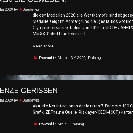
Mai 2020
by
Baudewig
die dsv Medaillen 2020 alle Wettkämpfe sind abgesa
Medaille zeigt im Vordergrund die „gestaltlos Göttl
Olympiaschwimmstadion von 2016 in RIO DE JANEIR
MMXX Schriftzug bedruckt. …
„Das
Read More
wären
Posted in
sie
Aktuell
,
DM 2020
,
Training
gewesen.“
ENZE GERISSEN
Mai 2020
by
Baudewig
Aktuelle Neuinfektionen der letzten 7 Tage pro 100.0
Grafik: ZDFheute Quelle: Risklayer/CEDIM (KIT) Kart
Posted in
Aktuell
,
Training