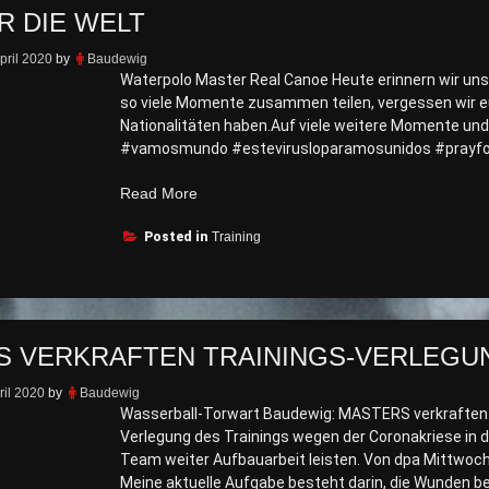
R DIE WELT
pril 2020
by
Baudewig
Waterpolo Master Real Canoe Heute erinnern wir uns a
so viele Momente zusammen teilen, vergessen wir euc
Nationalitäten haben.Auf viele weitere Momente und M
#vamosmundo #estevirusloparamosunidos #prayfor
„bete
Read More
für
Posted in
die
Training
Welt“
 VERKRAFTEN TRAININGS-VERLEGU
ril 2020
by
Baudewig
Wasserball-Torwart Baudewig: MASTERS verkraften T
Verlegung des Trainings wegen der Coronakriese in
Team weiter Aufbauarbeit leisten. Von dpa Mittwoch, 
Meine aktuelle Aufgabe besteht darin, die Wunden bei