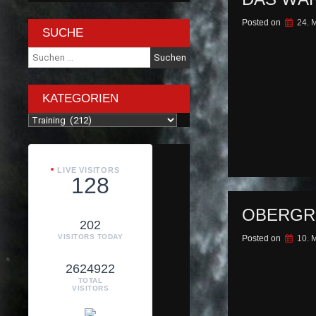
Posted on
24. 
SUCHE
Suche
nach:
KATEGORIEN
Kategorien
LIVE VISITORS
128
OBERGR
202
VISITORS TODAY
Posted on
10. 
2624922
TOTAL
VISITORS