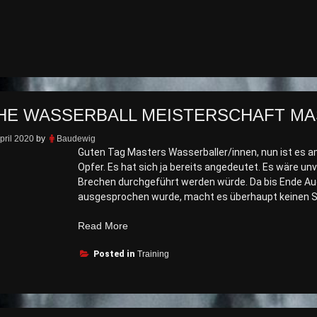
HE WASSERBALL MEISTERSCHAFT MA
pril 2020
by
Baudewig
Guten Tag Masters Wasserballer/innen, nun ist es am
Opfer. Es hat sich ja bereits angedeutet. Es wäre u
Brechen durchgeführt werden würde. Da bis Ende A
ausgesprochen wurde, macht es überhaupt keinen S
„Deutsche
Read More
Wasserball
Posted in
Meisterschaft
Training
Masters
2020
abgesagt“