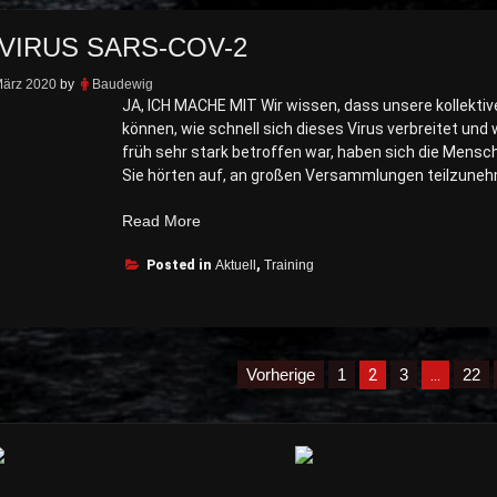
IRUS SARS-COV-2
März 2020
by
Baudewig
JA, ICH MACHE MIT Wir wissen, dass unsere kollekt
können, wie schnell sich dieses Virus verbreitet und 
früh sehr stark betroffen war, haben sich die Me
Sie hörten auf, an großen Versammlungen teilzune
„Coronavirus
Read More
SARS-
Posted in
CoV-
Aktuell
,
Training
2“
erierung
Vorherige
1
2
3
…
22