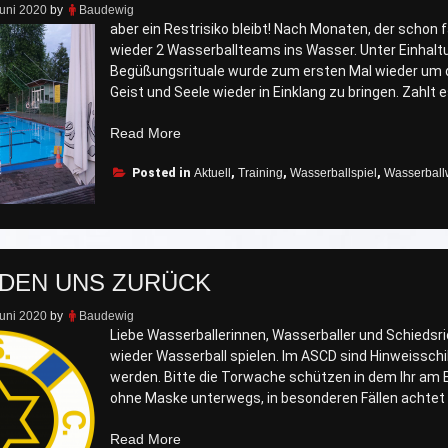
Juni 2020
by
Baudewig
aber ein Restrisiko bleibt! Nach Monaten, der schon
wieder 2 Wasserballteams ins Wasser. Unter Einhaltu
Begüßungsrituale wurde zum ersten Mal wieder um die
Geist und Seele wieder in Einklang zu bringen. Zahlt e
„Hat
Read More
Spaß
Posted in
gemacht
Aktuell
,
Training
,
Wasserballspiel
,
Wasserball
(16:14)“
DEN UNS ZURÜCK
Juni 2020
by
Baudewig
Liebe Wasserballerinnen, Wasserballer und Schiedsric
wieder Wasserball spielen. Im ASCD sind Hinweisschi
werden. Bitte die Torwache schützen in dem Ihr am 
ohne Maske unterwegs, in besonderen Fällen achtet 
„Wir
Read More