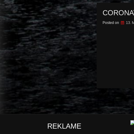
CORONAV
Posted on
13. 
Seitennumm
der
Beiträge
REKLAME