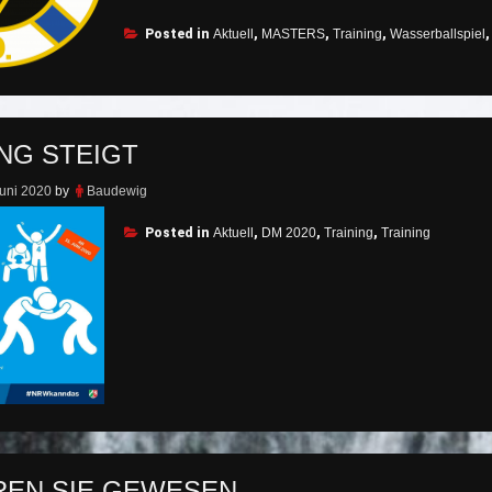
melden
Posted in
uns
Aktuell
,
MASTERS
,
Training
,
Wasserballspiel
zurück“
NG STEIGT
Juni 2020
by
Baudewig
Posted in
Aktuell
,
DM 2020
,
Training
,
Training
EN SIE GEWESEN.