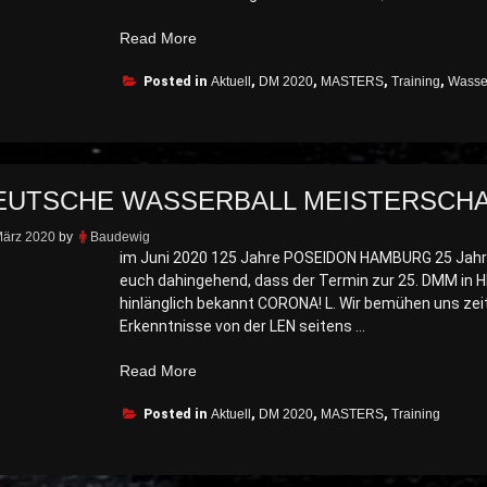
„MASTERS
Read More
verkraften
Posted in
Trainings-
Aktuell
,
DM 2020
,
MASTERS
,
Training
,
Wasser
Verlegung
nicht“
EUTSCHE WASSERBALL MEISTERSCH
März 2020
by
Baudewig
im Juni 2020 125 Jahre POSEIDON HAMBURG 25 Jahr
euch dahingehend, dass der Termin zur 25. DMM in 
hinlänglich bekannt CORONA! L. Wir bemühen uns zeit
Erkenntnisse von der LEN seitens …
„Keine
Read More
Deutsche
Posted in
Wasserball
Aktuell
,
DM 2020
,
MASTERS
,
Training
Meisterschaft“