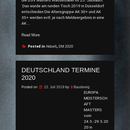
die DSV Masters Wasserballer ihr 25. Jubiläum.
Das wurde am runden Tisch 2019 in Düsseldorf
entschieden Die Altersgruppe AK 30+ und AK
35+ werden evtl. je nach Meldeergebnis in eine
AK …
„25.
Read More
DEUTSCHE
WASSERBALLMEISTERSCHAFT
Posted in
Aktuell
,
DM 2020
DER
MASTERS
IM
DEUTSCHLAND TERMINE
WASSERBALL“
2020
Posted on
22. Juli 2019
by
Baudewig
EUROPA
MEISTERSCH
AFT
MASTERS
vom
24.5.-29.5.20
20 in