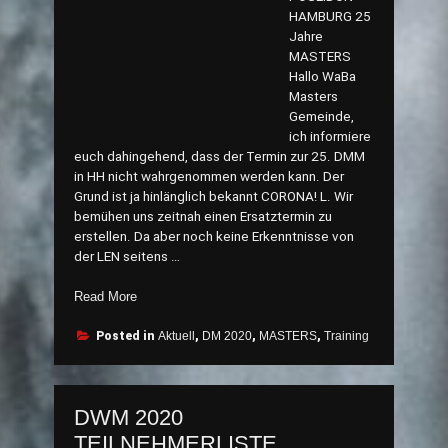
HAMBURG 25
Jahre
MASTERS
Hallo WaBa
Masters
Gemeinde,
ich informiere
euch dahingehend, dass der Termin zur 25. DMM
in HH nicht wahrgenommen werden kann. Der
Grund ist ja hinlänglich bekannt CORONA! L. Wir
bemühen uns zeitnah einen Ersatztermin zu
erstellen. Da aber noch keine Erkenntnisse von
der LEN seitens …
„Keine
Read More
Deutsche
Wasserball
Posted in
Aktuell
,
DM 2020
,
MASTERS
,
Training
Meisterschaft“
DWM 2020
TEILNEHMERLISTE