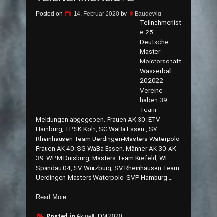
Posted on
14. Februar 2020
by
Baudewig
Teilnehmerlist
e 25.
Deutsche
Master
Meisterschaft
Wasserball
202022
Vereine
haben 39
Team
Meldungen abgegeben. Frauen AK 30: ETV
Hamburg, TPSK Köln, SG WaBa Essen , SV
Rheinhausen Team Uerdingen-Masters Waterpolo
Frauen AK 40: SG WaBa Essen. Männer AK 30-AK
39: WPM Duisburg, Masters Team Krefeld, WF
Spandau 04, SV Würzburg, SV Rheinhausen Team
Uerdingen-Masters Waterpolo, SVP Hamburg …
„DWM
Read More
2020
Teilnehmerliste“
Posted in
Aktuell
,
DM 2020