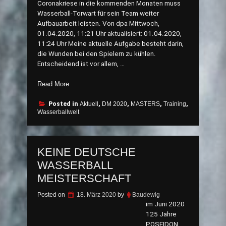
Coronakriese in die kommenden Monaten muss
Wasserball-Torwart für sein Team weiter
Aufbauarbeit leisten. Von dpa Mittwoch,
01.04.2020, 11:21 Uhr aktualisiert: 01.04.2020,
11:24 Uhr Meine aktuelle Aufgabe besteht darin,
die Wunden bei den Spielern zu kühlen.
Entscheidend ist vor allem, …
„MASTERS
Read More
verkraften
Trainings-
Posted in
Aktuell
,
DM 2020
,
MASTERS
,
Training
,
Wasserballwelt
Verlegung
nicht“
KEINE DEUTSCHE
WASSERBALL
MEISTERSCHAFT
Posted on
18. März 2020
by
Baudewig
im Juni 2020
125 Jahre
POSEIDON