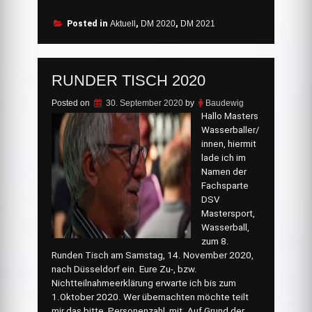
dreifaches
Patsch
Posted in
Aktuell
,
DM 2020
,
DM 2021
Nass“
RUNDER TISCH 2020
Posted on
30. September 2020
by
Baudewig
Hallo Masters
Wasserballer/
innen, hiermit
lade ich im
Namen der
Fachsparte
DSV
Mastersport,
Wasserball,
zum 8.
Runden Tisch am Samstag, 14. November 2020,
nach Düsseldorf ein. Eure Zu-, bzw.
Nichtteilnahmeerklärung erwarte ich bis zum
1.Oktober 2020. Wer übernachten möchte teilt
mir das bitte, Personenzahl, mit. Auf Grund der