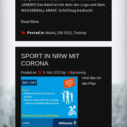
JANEIRO Das Band ist mit dem dsv Logo und dem
WASSERBALL MMXX Schriftzug bedruckt. …
„Das
Read More
wären
sie
Posted in
Aktuell
,
DM 2020
,
Training
gewesen.“
SPORT IN NRW MIT
CORONA
Posted on
6. Mai 2020
by
Baudewig
Und das ist
der Plan.