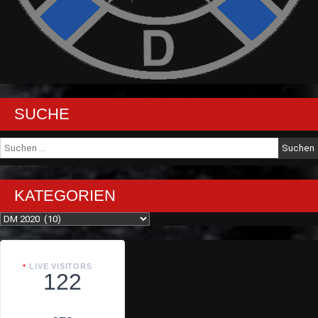
SUCHE
Suche
nach:
KATEGORIEN
Kategorien
LIVE VISITORS
122