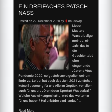
EIN DREIFACHES PATSCH
NASS
Posted on
22. Dezember 2020
by
Baudewig
Liebe
Masters
Wasserballge
meinde, ein
Jahr, das in
die
Geschichtsbü
cher
eingehende
„Corona Virus
Pandemie 2020, neigt sich unweigerlich seinem
Ende zu. Leider hat auch das Jahr 2021 zunächst
keine Besserung für uns Alle im Gepäck, vor allem
auch für unsere „Orchideen Sportart Wasserball“ .
Welche Auswirkungen hatte, wird das weiterhin
für uns haben? Hallenbäder sind landauf …
„Ein
Read More