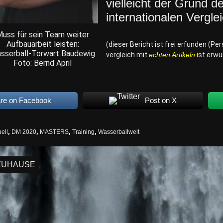
vielleicht der Grund d
internationalen Verglei
uss für sein Team weiter
Aufbauarbeit leisten:
(dieser Bericht ist frei erfunden (P
sserball-Torwart Baudewig
vergleich mit
echten Artikeln
ist erw
Foto: Bernd April
re on Facebook
Post on X
ell
,
DM 2020
,
MASTERS
,
Training
,
Wasserballwelt
igation
ZUHAUSE