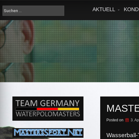
Skip
to
Suche
AKTUELL
KOND
content
nach:
MASTE
Posted on
3. Ap
Wasserball-