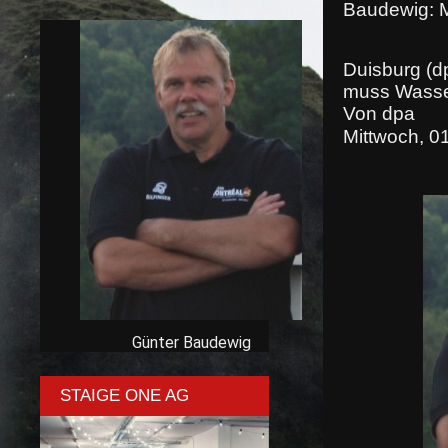
Baudewig: M
Duisburg (d
muss Wasserb
Von dpa
Mittwoch, 0
Günter Baudewig
STAIGE ONE AG