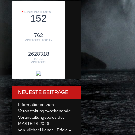
LIVE VISITORS
152
762
VISITORS TODAY
2628318
TOTAL
VISITORS
NEUESTE BEITRÄGE
Informationen zum
Veranstaltungswochenende
Veranstaltungspolos dsv
MASTERS 2026
von Michael Ilgner | Erfolg =