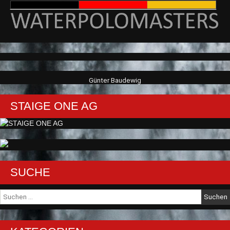
Günter Baudewig
STAIGE ONE AG
SUCHE
Suche
nach: