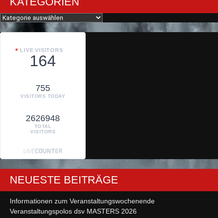
KATEGORIEN
Kategorien
LIVE VISITORS
164
755
VISITORS TODAY
2626948
TOTAL
VISITORS
NEUESTE BEITRÄGE
Informationen zum Veranstaltungswochenende
Veranstaltungspolos dsv MASTERS 2026