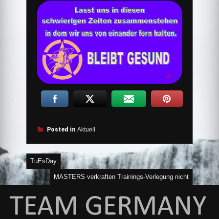
Posted in
Aktuell
Beitragsnavigation
TuEsDay
MASTERS verkraften Trainings-Verlegung nicht