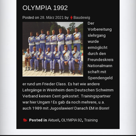
OLYMPIA 1992
Posted on
28. März 2021
by
Baudewig
Der
Vorbereitung
slehrgang
wurde
ermöglicht
durch den
Freundeskreis
Nationalmann
schaft mit
Spendengeld
er rund um Frieder Class. Es hat wie andere
Lehrgänge in Weinheim dem Deutschen Schwimm
Verband keinen Cent gekostet. Trainingspartner
war hier Ungarn ! Es gab da noch mehrere, u.a.
auch 1989 mit Jugoslawien! Danach EM in Bonn!
Posted in
Aktuell
,
OLYMPIA 92
,
Training