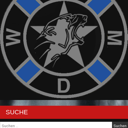
SUCHE
Suche
nach: