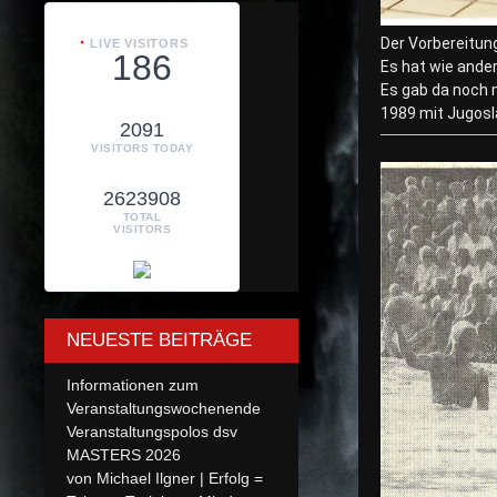
Der Vorbereitun
LIVE VISITORS
186
Es hat wie ande
Es gab da noch 
1989 mit Jugosl
2091
VISITORS TODAY
2623908
TOTAL
VISITORS
NEUESTE BEITRÄGE
Informationen zum
Veranstaltungswochenende
Veranstaltungspolos dsv
MASTERS 2026
von Michael Ilgner | Erfolg =