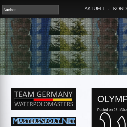
Skip
to
Suche
AKTUELL
KOND
content
nach:
OLYMP
Posted on
28. Mär