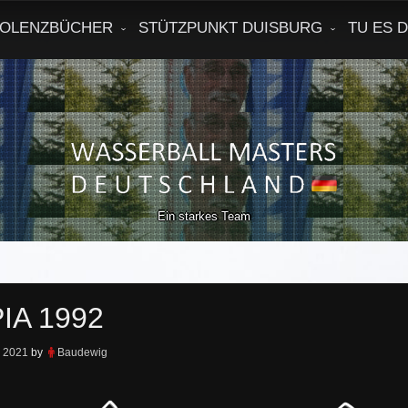
OLENZBÜCHER
STÜTZPUNKT DUISBURG
TU ES 
Ein starkes Team
IA 1992
z 2021
by
Baudewig