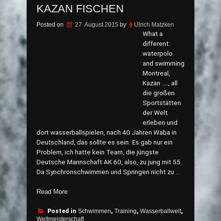
KAZAN FISCHEN
Posted on
27. August 2015
by
Ulrich Matzken
What a
different:
waterpolo
and swimming
Montreal,
Kazan …., all
die großen
Sportstätten
der Welt
erleben und
dort wasserballspielen, nach 40 Jahren Waba in
Deutschland, das sollte es sein. Es gab nur ein
Problem, ich hatte kein Team, die jüngste
Deutsche Mannschaft AK 60, also, zu jung mit 55.
Da Synchronschwimmen und Springen nicht zu …
„In
Read More
fremden
Teichen
Posted in
Schwimmen
,
Training
,
Wasserballwelt
,
Weltmeisterschaft
in