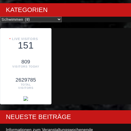
KATEGORIEN
Kategorien
LIVE VISITORS
151
809
VISITORS TODAY
2629785
TOTAL
VISITORS
NEUESTE BEITRÄGE
Informationen zum Veranstaltungswochenende