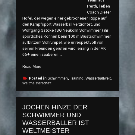
Team aus
Perth, ließen
Coach Dieter
Höfel, der wegen einer gebrochenen Rippe auf
den Kampfsport Wasserball verzichtet, und
Wolfgang Gätcke (SG Neukölln Schwimmen) ihr
sportliches Können beim 100 m Brustschwimmen
aufblitzen! Schrumpel, wie er respektvoll von
seinen Freunden gerufen wird, errang in der AK
65+ einen sauberen …
„Dieter
Read More
Höfel
Europarekord
Posted in
Schwimmen
,
Training
,
Wasserballwelt
,
Weltmeisterschaft
und
WM
Goldmedaille“
JOCHEN HINZE DER
SCHWIMMER UND
WASSERBALLER IST
WELTMEISTER