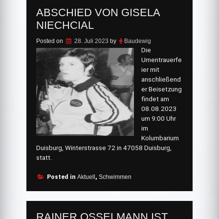
ABSCHIED VON GISELA
NIECHCIAL
Posted on
28. Juli 2023
by
Baudewig
Die
Urnentrauerfe
ier mit
anschließend
er Beisetzung
findet am
08.08.2023
um 9:00 Uhr
im
Kolumbarium
Duisburg, Winterstrasse 72 in 47058 Duisburg,
statt.
Posted in
Aktuell
,
Schwimmen
RAINER OSSELMANN IST