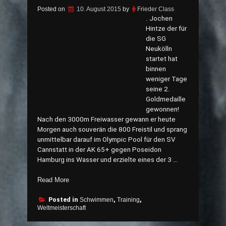
Posted on
10. August 2015
by
Frieder Class
. Jochen
Hintze der für
die SG
Neukölln
startet hat
binnen
weniger Tage
seine 2.
Goldmedaille
gewonnen!
Nach den 3000m Freiwasser gewann er heute
Morgen auch souverän die 800 Freistil und sprang
unmittelbar darauf im Olympic Pool für den SV
Cannstatt in der AK 65+ gegen Poseidon
Hamburg ins Wasser und erzielte eines der 3 …
„Jochen
Read More
Hinze
der
Posted in
Schwimmen
,
Training
,
Weltmeisterschaft
Schwimmer
und