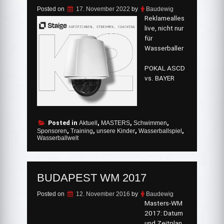
Posted on
17. November 2022
by
Baudewig
Reklamealles
live, nicht nur
für
Wasserballer
POKAL ASCD
vs. BAYER
Posted in
Aktuell
,
MASTERS
,
Schwimmen
,
Sponsoren
,
Training
,
unsere Kinder
,
Wasserballspiel
,
Wasserballwelt
BUDAPEST WM 2017
Posted on
12. November 2016
by
Baudewig
Masters-WM
2017: Datum
und Zeitplan