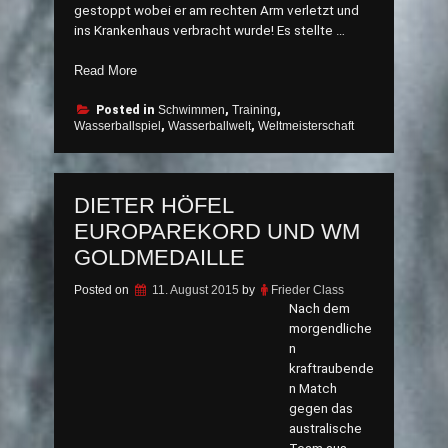
gestoppt wobei er am rechten Arm verletzt und
ins Krankenhaus verbracht wurde! Es stellte …
„Russen
Read More
renken
Thoma
Posted in
Schwimmen
,
Training
,
Wasserballspiel
,
Wasserballwelt
,
Weltmeisterschaft
Schultergelenk
wieder
ein!“
DIETER HÖFEL
EUROPAREKORD UND WM
GOLDMEDAILLE
Posted on
11. August 2015
by
Frieder Class
Nach dem
morgendliche
n
kraftraubende
n Match
gegen das
australische