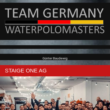
Wasserballer
ist
Weltmeister“
Günter Baudewig
STAIGE ONE AG