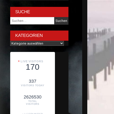
SUCHE
Suche
nach:
KATEGORIEN
Kategorien
LIVE VISITORS
170
337
VISITORS TODAY
2626530
TOTAL
VISITORS