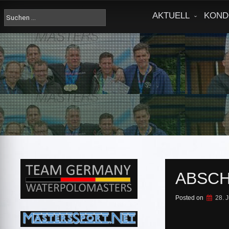
Skip
to
Suche
AKTUELL
KOND
content
nach:
ABSCH
Posted on
28. J