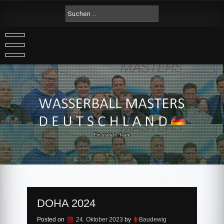
Skip
Suche
to
nach:
content
Ein starkes Team
DOHA 2024
Posted on
24. Oktober 2023
by
Baudewig