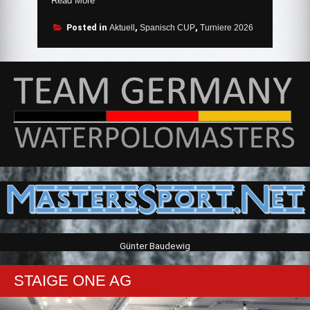
Read More
COPA
DE
Posted in
Aktuell
,
Spanisch CUP
,
Turniere 2026
ESPAÑA
DE
WATERPOLLO
MASTERS
IN
LANZAROTE“
Günter Baudewig
STAIGE ONE AG