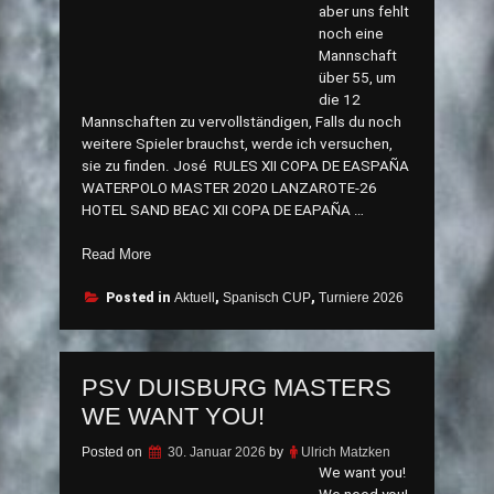
aber uns fehlt
noch eine
Mannschaft
über 55, um
die 12
Mannschaften zu vervollständigen, Falls du noch
weitere Spieler brauchst, werde ich versuchen,
sie zu finden. José RULES XII COPA DE EASPAÑA
WATERPOLO MASTER 2020 LANZAROTE-26
HOTEL SAND BEAC XII COPA DE EAPAÑA …
„XII
Read More
COPA
DE
Posted in
Aktuell
,
Spanisch CUP
,
Turniere 2026
ESPAÑA
DE
WATERPOLLO
PSV DUISBURG MASTERS
MASTERS
IN
WE WANT YOU!
LANZAROTE“
Posted on
30. Januar 2026
by
Ulrich Matzken
We want you!