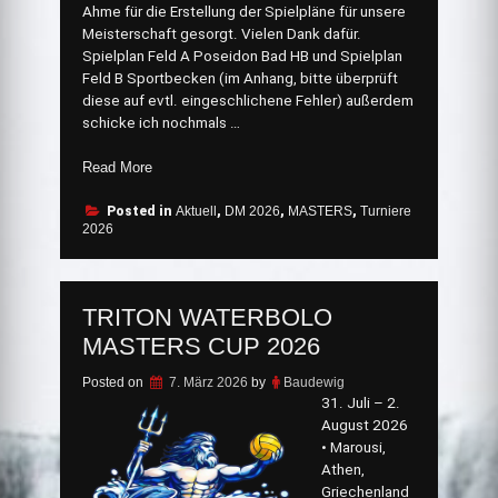
Ahme für die Erstellung der Spielpläne für unsere
Meisterschaft gesorgt. Vielen Dank dafür.
Spielplan Feld A Poseidon Bad HB und Spielplan
Feld B Sportbecken (im Anhang, bitte überprüft
diese auf evtl. eingeschlichene Fehler) außerdem
schicke ich nochmals …
„DWMM
Read More
2026
Die
Posted in
Aktuell
,
DM 2026
,
MASTERS
,
Turniere
2026
Spielpläne
sind
da!“
TRITON WATERBOLO
MASTERS CUP 2026
Posted on
7. März 2026
by
Baudewig
31. Juli – 2.
August 2026
• Marousi,
Athen,
Griechenland