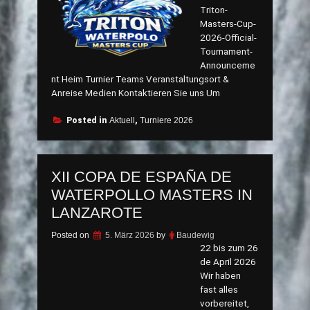
Triton-
Masters-Cup-
2026-Official-
Tournament-
Announceme
nt Heim Turnier Teams Veranstaltungsort &
Anreise Medien Kontaktieren Sie uns Um
Posted in
Aktuell
,
Turniere 2026
XII COPA DE ESPAÑA DE
WATERPOLLO MASTERS IN
LANZAROTE
Posted on
5. März 2026
by
Baudewig
22 bis zum 26
de April 2026
Wir haben
fast alles
vorbereitet,