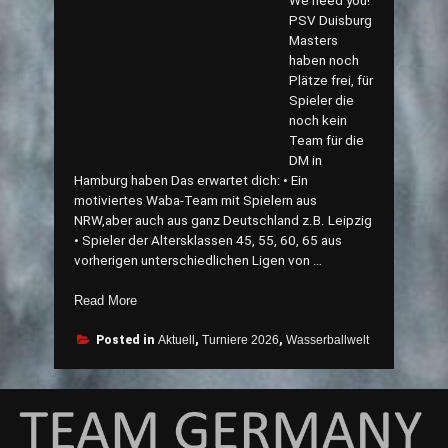
We need you!
PSV Duisburg
Masters
haben noch
Plätze frei, für
Spieler die
noch kein
Team für die
DM in
Hamburg haben Das erwartet dich: • Ein
motiviertes Waba-Team mit Spielern aus
NRW,aber auch aus ganz Deutschland z.B. Leipzig
• Spieler der Altersklassen 45, 55, 60, 65 aus
vorherigen unterschiedlichen Ligen von …
„PSV
Read More
Duisburg
Masters
Posted in
Aktuell
,
Turniere 2026
,
Wasserballwelt
We
want
you!“