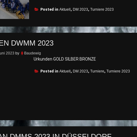
Spiele
Posted in
sind
Aktuell
,
DM 2023
,
Turniere 2023
beendet“
EN DWMM 2023
Juni 2023
by
Baudewig
Urkunden GOLD SILBER BRONZE
Posted in
Aktuell
,
DM 2023
,
Turniere
,
Turniere 2023
AN DMMS 2023 IN DÜSSELDORF