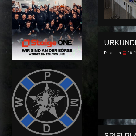
URKUND
Posted on
18. 
SPIELPL