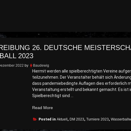
EIBUNG 26. DEUTSCHE MEISTERSCH
ALL 2023
Dezember 2022
by
Baudewig
Hiermit werden alle spielberechtigten Vereine aufg
teilzunehmen. Der Veranstalter behält sich Änderung
dass pandemiebedingte Auflagen dies erforderlich ma
Veranstaltung erstellt und bekannt gemacht. Es ist i
Spielberechtigt sind …
„Ausschreibung
Read More
26.
Posted in
Deutsche
Aktuell
,
DM 2023
,
Turniere 2023
,
Wasserballw
Meisterschaft