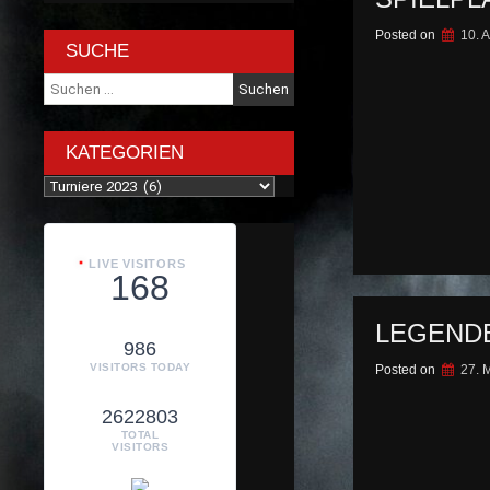
Posted on
10. A
SUCHE
Suche
nach:
KATEGORIEN
Kategorien
LIVE VISITORS
168
LEGEND
986
VISITORS TODAY
Posted on
27. 
2622803
TOTAL
VISITORS