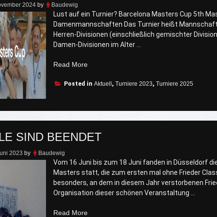
ovember 2024
by
Baudewig
Lust auf ein Turnier? Barcelona Masters Cup 5th Mas
Damenmannschaften Das Turnier heißt Mannschaften
Herren-Divisionen (einschließlich gemischter Division
Damen-Divisionen im Alter …
„Barcelona
Read More
Masters
Posted in
Cup
Aktuell
,
Turniere 2023
,
Turniere 2025
2025“
ELE SIND BEENDET
Juni 2023
by
Baudewig
Vom 16 Juni bis zum 18 Juni fanden in Düsseldorf d
Masters statt, die zum ersten mal ohne Frieder Cla
besonders, an dem in diesem Jahr verstorbenen Fried
Organisation dieser schönen Veranstaltung …
„Die
Read More