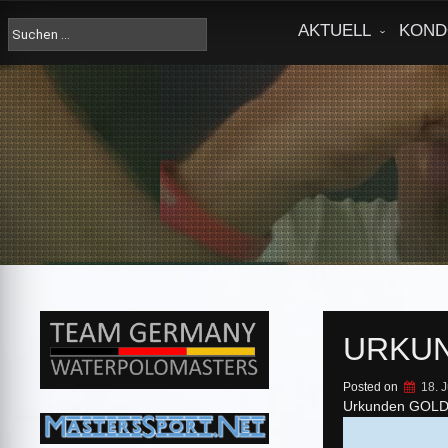
Skip
to
Suche
AKTUELL
KOND
content
nach:
URKUN
Posted on
18. 
Urkunden GOL