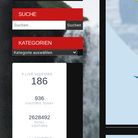
SUCHE
Suche
nach:
KATEGORIEN
Kategorien
LIVE VISITORS
186
936
VISITORS TODAY
2628492
TOTAL
VISITORS