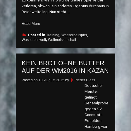
zu kommen! Mit 11:8 wurde dieses Spiel leider
verloren, obwohl ein anderes Ergebnis durchaus in
Reichweite lag! Nun steht …
„Deutsche
Read More
Fan
´s
Posted in
Training
,
Wasserballspiel
,
Wasserballwelt
,
Weltmeisterschaft
auf
der
WM
in
KEIN BROT OHNE BUTTER
Schockstarre“
AUF DER WM2016 IN KAZAN
Posted on
10. August 2015
by
Frieder Class
Deutscher
Meister
gelingt
Generalprobe
gegen SV
Cannstatt!
Poseidon
Hamburg war