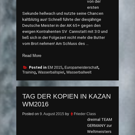
von der
ersten
Sekunde hellwach und nutzte seine Chancen
kaltblütig aus! Schnell führte der diesjährige
Deutsche Meister in der AK 65+ gegen den
ewigen Kontrahenten SV Cannstatt mit 3:0 und
ließ sich in der Folgezeit nicht mehr die Butter
vom Brot nehmen! Am Schluss des …
„Kein
Read More
Brot
ohne
Posted in
EM 2015
,
Europameisterschaft
,
Training
,
Wasserballspiel
,
Wasserballwelt
Butter
auf
der
WM2016
TAG DER KOPIEN IN KAZAN
in
WM2016
Kazan“
Posted on
9. August 2015
by
Frieder Class
dreimal TEAM
GERMANY zur
Weltmeisters