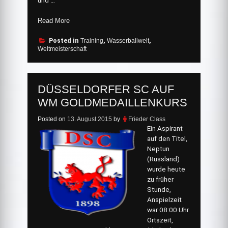
und …
„Dieter
Read More
Höfel
holte
Posted in
Training
,
Wasserballwelt
,
Weltmeisterschaft
in
Weltrekordzeit
seine
zweite
DÜSSELDORFER SC AUF
Goldmedaille!“
WM GOLDMEDAILLENKURS
Posted on
13. August 2015
by
Frieder Class
Ein Aspirant
auf den Titel,
Neptun
(Russland)
wurde heute
zu früher
Stunde,
Anspielzeit
war 08:00 Uhr
Ortszeit,