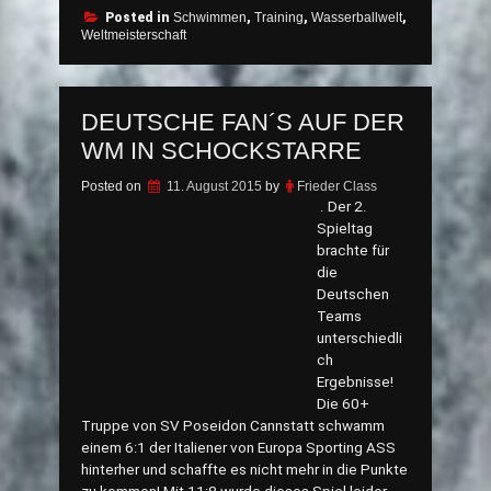
Europarekord
Posted in
Schwimmen
,
Training
,
Wasserballwelt
,
Weltmeisterschaft
und
WM
Goldmedaille“
DEUTSCHE FAN´S AUF DER
WM IN SCHOCKSTARRE
Posted on
11. August 2015
by
Frieder Class
. Der 2.
Spieltag
brachte für
die
Deutschen
Teams
unterschiedli
ch
Ergebnisse!
Die 60+
Truppe von SV Poseidon Cannstatt schwamm
einem 6:1 der Italiener von Europa Sporting ASS
hinterher und schaffte es nicht mehr in die Punkte