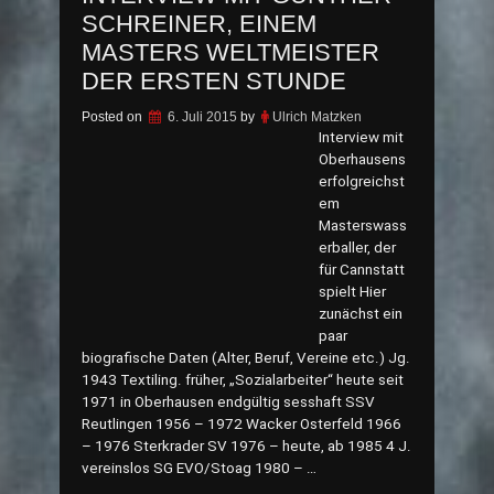
SCHREINER, EINEM
MASTERS WELTMEISTER
DER ERSTEN STUNDE
Posted on
6. Juli 2015
by
Ulrich Matzken
Interview mit
Oberhausens
erfolgreichst
em
Masterswass
erballer, der
für Cannstatt
spielt Hier
zunächst ein
paar
biografische Daten (Alter, Beruf, Vereine etc.) Jg.
1943 Textiling. früher, „Sozialarbeiter“ heute seit
1971 in Oberhausen endgültig sesshaft SSV
Reutlingen 1956 – 1972 Wacker Osterfeld 1966
– 1976 Sterkrader SV 1976 – heute, ab 1985 4 J.
vereinslos SG EVO/Stoag 1980 – …