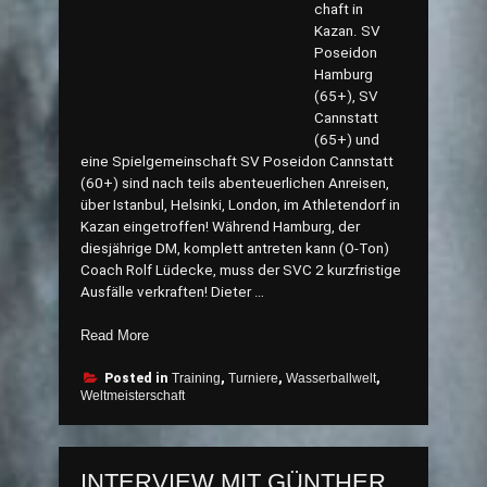
chaft in
Kazan. SV
Poseidon
Hamburg
(65+), SV
Cannstatt
(65+) und
eine Spielgemeinschaft SV Poseidon Cannstatt
(60+) sind nach teils abenteuerlichen Anreisen,
über Istanbul, Helsinki, London, im Athletendorf in
Kazan eingetroffen! Während Hamburg, der
diesjährige DM, komplett antreten kann (O-Ton)
Coach Rolf Lüdecke, muss der SVC 2 kurzfristige
Ausfälle verkraften! Dieter …
„Tag
Read More
der
Kopien
Posted in
Training
,
Turniere
,
Wasserballwelt
,
Weltmeisterschaft
in
Kazan
WM2016“
INTERVIEW MIT GÜNTHER