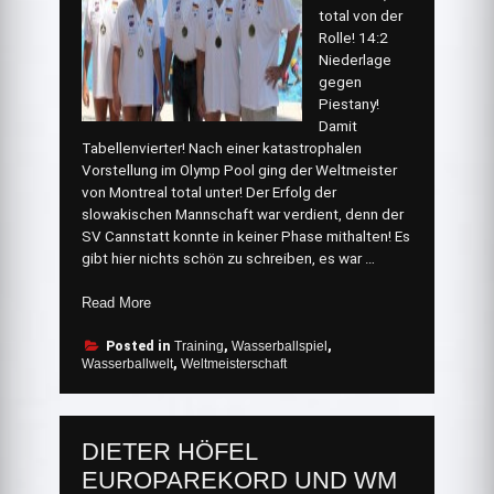
total von der
Rolle! 14:2
Niederlage
gegen
Piestany!
Damit
Tabellenvierter! Nach einer katastrophalen
Vorstellung im Olymp Pool ging der Weltmeister
von Montreal total unter! Der Erfolg der
slowakischen Mannschaft war verdient, denn der
SV Cannstatt konnte in keiner Phase mithalten! Es
gibt hier nichts schön zu schreiben, es war …
„Amtierender
Read More
Weltmeister
total
Posted in
Training
,
Wasserballspiel
,
Wasserballwelt
,
Weltmeisterschaft
von
der
Rolle!“
DIETER HÖFEL
EUROPAREKORD UND WM