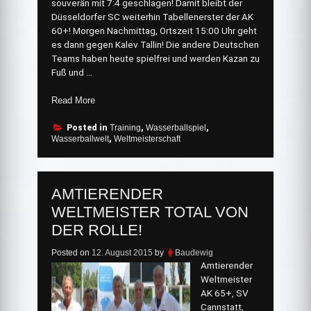
souverän mit 7:4 geschlagen! Damit bleibt der
Düsseldorfer SC weiterhin Tabellenerster der AK
60+! Morgen Nachmittag, Ortszeit 15:00 Uhr geht
es dann gegen Kalev Tallin! Die andere Deutschen
Teams haben heute spielfrei und werden Kazan zu
Fuß und …
„Düsseldorfer
Read More
SC
auf
Posted in
Training
,
Wasserballspiel
,
Wasserballwelt
,
Weltmeisterschaft
WM
Goldmedaillenkurs“
AMTIERENDER
WELTMEISTER TOTAL VON
DER ROLLE!
Posted on
12. August 2015
by
Baudewig
Amtierender
Weltmeister
AK 65+, SV
Cannstatt,