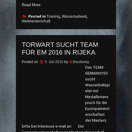
„Interview
Read More
mit
Günther
Posted in
Training
,
Wasserballwelt
,
Weltmeisterschaft
Schreiner,
einem
Masters
Weltmeister
TORWART SUCHT TEAM
der
FÜR EM 2016 IN RIJEKA
ersten
Stunde“
Posted on
5. Juli 2015
by
Baudewig
Das TEAM
GERMANY50
sucht
Wasserballspi
eler mit
Medaillenans
pruch für die
Euoropameist
erschaften
der Masters.
bitte bei Interesse e-mail an: Die