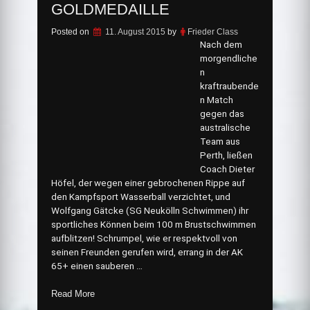
GOLDMEDAILLE
Posted on
11. August 2015
by
Frieder Class
Nach dem
morgendliche
n
kraftraubende
n Match
gegen das
australische
Team aus
Perth, ließen
Coach Dieter
Höfel, der wegen einer gebrochenen Rippe auf
den Kampfsport Wasserball verzichtet, und
Wolfgang Gätcke (SG Neukölln Schwimmen) ihr
sportliches Können beim 100 m Brustschwimmen
aufblitzen! Schrumpel, wie er respektvoll von
seinen Freunden gerufen wird, errang in der AK
65+ einen sauberen …
„Dieter
Read More
Höfel