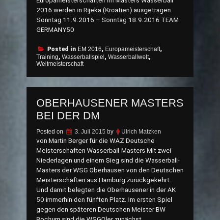
Europameisterschaften im Masters Wasserball
2016 werden in Rijeka (Kroatien) ausgetragen.
Sonntag 11.9.2016 – Sonntag 18.9.2016 TEAM
GERMANY50
Posted in
EM 2016
,
Europameisterschaft
,
Training
,
Wasserballspiel
,
Wasserballwelt
,
Weltmeisterschaft
OBERHAUSENER MASTERS
BEI DER DM
Posted on
3. Juli 2015
by
Ulrich Matzken
von Martin Berger für die WAZ Deutsche
Meisterschaften Wasserball-Masters Mit zwei
Niederlagen und einem Sieg sind die Wasserball-
Masters der WSG Oberhausen von den Deutschen
Meisterschaften aus Hamburg zurückgekehrt.
Und damit belegten die Oberhausener in der AK
50 immerhin den fünften Platz. Im ersten Spiel
gegen den späteren Deutschen Meister BW
Bochum sind die WSGOler zunächst …