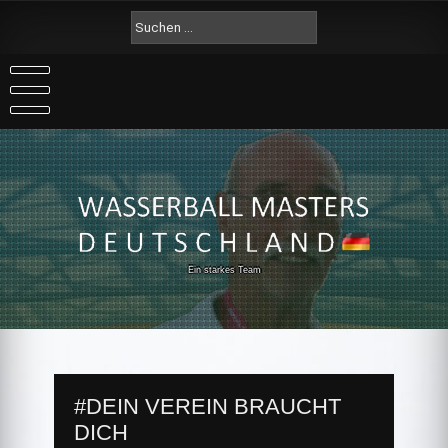
Skip
Suche
to
nach:
content
Ein starkes Team
#DEIN VEREIN BRAUCHT
DICH