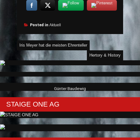
Posted in
Aktuell
Beitragsnavigation
Iris Meyer hat die meisten Ehrenteller
Hertory & History
Günter Baudewig
STAIGE ONE AG