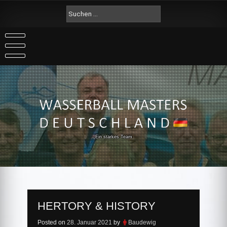
Skip
Suche
to
nach:
content
Ein starkes Team
HERTORY & HISTORY
Posted on
28. Januar 2021
by
Baudewig