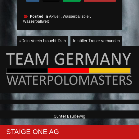
Posted in
Aktuell
,
Wasserballspiel
,
Wasserballwelt
Beitragsnavigation
#Dein Verein braucht Dich
In stiller Trauer verbunden
Günter Baudewig
STAIGE ONE AG