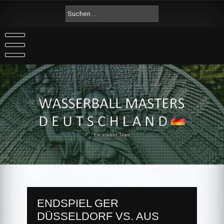
Skip
Suche
to
nach:
content
Ein starkes Team
ENDSPIEL GER
DÜSSELDORF VS. AUS