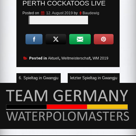
PERTH COCKATOOS LIVE
Posted on
12. August 2019
by
Baudewig
GERMANY65 vs AUSTRALIEN
Posted in
Aktuell
,
Weltmeisterschaft
,
WM 2019
Beitragsnavigation
6. Spieltag in Gwangju
letzter Spieltag in Gwangju