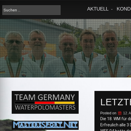
Skip
to
Suche
AKTUELL
KOND
content
nach:
LETZT
Posted on
12. 
Die 18. WM für d
Erfreulich alle 3