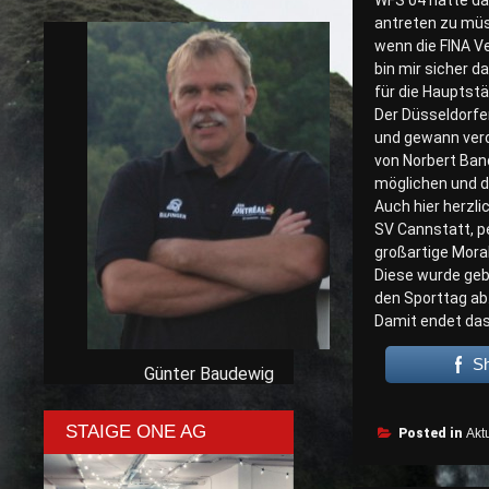
WFS 04 hatte da
antreten zu müs
wenn die FINA Ve
bin mir sicher d
für die Hauptstä
Der Düsseldorfe
und gewann verd
von Norbert Band
möglichen und d
Auch hier herzl
SV Cannstatt, p
großartige Moral 
Diese wurde geb
den Sporttag ab
Damit endet das
S
Günter Baudewig
STAIGE ONE AG
Posted in
Aktu