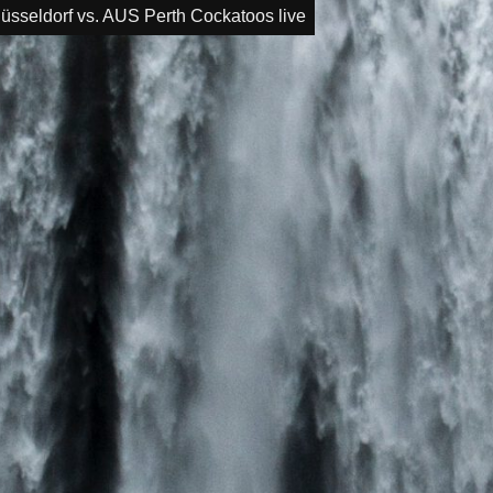
igation
sseldorf vs. AUS Perth Cockatoos live