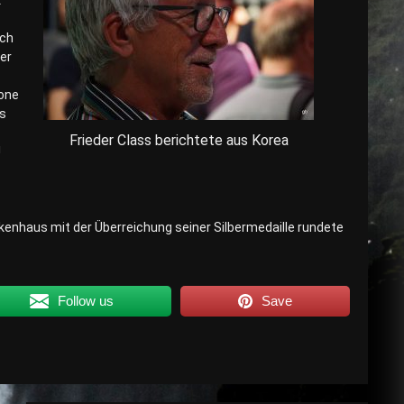
k
Ich
er
zone
s
Frieder Class berichtete aus Korea
!
kenhaus mit der Überreichung seiner Silbermedaille rundete
Follow us
Save