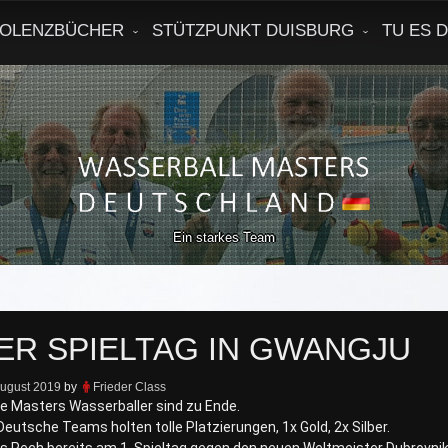
OLENZBÜCHER
STÜTZPUNKT DUISBURG
TU ES 
Ein starkes Team
ER SPIELTAG IN GWANGJU
August 2019
by
Frieder Class
ie Masters Wasserballer sind zu Ende.
 Deutsche Teams holten tolle Platzierungen, 1x Gold, 2x Silber.