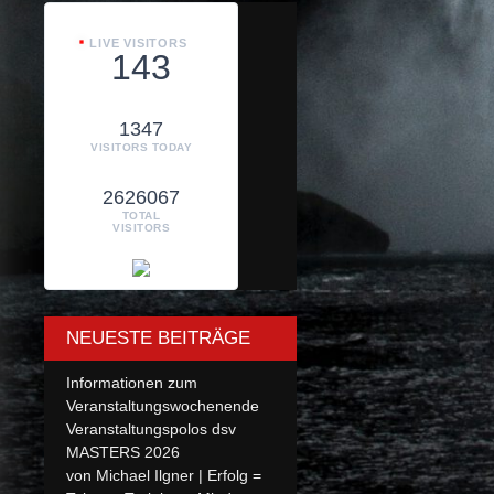
LIVE VISITORS
143
1347
VISITORS TODAY
2626067
TOTAL
VISITORS
NEUESTE BEITRÄGE
Informationen zum
Veranstaltungswochenende
Veranstaltungspolos dsv
MASTERS 2026
von Michael Ilgner | Erfolg =