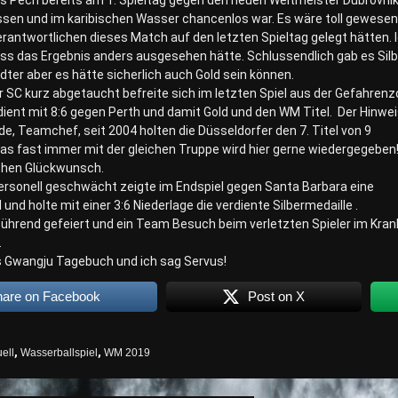
s Pech bereits am 1. Spieltag gegen den neuen Weltmeister Dubrovni
sen und im karibischen Wasser chancenlos war. Es wäre toll gewesen
rantwortlichen dieses Match auf den letzten Spieltag gelegt hätten. 
ass das Ergebnis anders ausgesehen hätte. Schlussendlich gab es Silb
dter aber es hätte sicherlich auch Gold sein können.
r SC kurz abgetaucht befreite sich im letzten Spiel aus der Gefahren
ient mit 8:6 gegen Perth und damit Gold und den WM Titel. Der Hinwei
e, Teamchef, seit 2004 holten die Düsseldorfer den 7. Titel von 9
as fast immer mit der gleichen Truppe wird hier gerne wiedergegeben
ichen Glückwunsch.
ersonell geschwächt zeigte im Endspiel gegen Santa Barbara eine
und holte mit einer 3:6 Niederlage die verdiente Silbermedaille .
ührend gefeiert und ein Team Besuch beim verletzten Spieler im Kran
.
 Gwangju Tagebuch und ich sag Servus!
hare on Facebook
Post on X
ell
,
Wasserballspiel
,
WM 2019