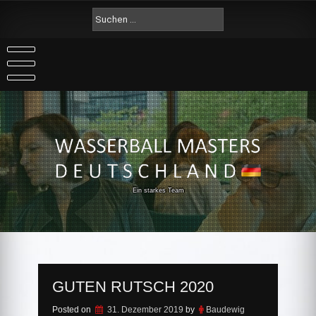
Skip
Suche
to
nach:
content
Ein starkes Team
GUTEN RUTSCH 2020
Posted on
31. Dezember 2019
by
Baudewig