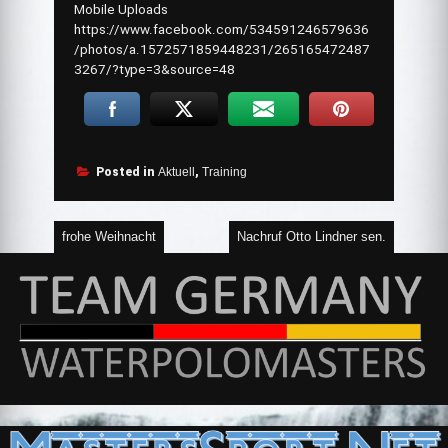
Mobile Uploads
https://www.facebook.com/534591246579636
/photos/a.1572571859448231/265165472487
3267/?type=3&source=48
Posted in
Aktuell
,
Training
Beitragsnavigation
frohe Weihnacht
Nachruf Otto Lindner sen.