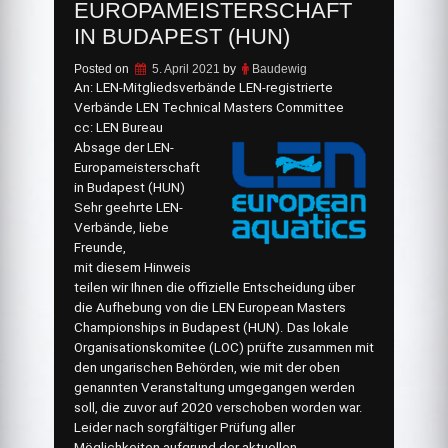
EUROPAMEISTERSCHAFT
IN BUDAPEST (HUN)
Posted on
5. April 2021
by
Baudewig
An: LEN-Mitgliedsverbände LEN-registrierte
Verbände LEN Technical Masters Committee
cc: LEN Bureau
Absage der LEN-
Europameisterschaft
in Budapest (HUN)
Sehr geehrte LEN-
Verbände, liebe
Freunde,
mit diesem Hinweis
teilen wir Ihnen die offizielle Entscheidung über
die Aufhebung von die LEN European Masters
Championships in Budapest (HUN). Das lokale
Organisationskomitee (LOC) prüfte zusammen mit
den ungarischen Behörden, wie mit der oben
genannten Veranstaltung umgegangen werden
soll, die zuvor auf 2020 verschoben worden war.
Leider nach sorgfältiger Prüfung aller
Möglichkeiten aufgrund der aktuellen