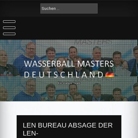
Skip
Suche
to
nach:
content
Ein starkes Team
LEN BUREAU ABSAGE DER
LEN-