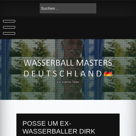
Skip
Suche
to
nach:
content
Ein starkes Team
POSSE UM EX-
WASSERBALLER DIRK