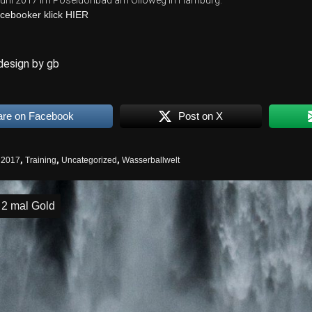
 Juni 2017 im Poseidonbad am Olloweg in Hamburg.
acebooker klick HIER
design by gb
are on Facebook
Post on X
2017
,
Training
,
Uncategorized
,
Wasserballwelt
igation
2 mal Gold