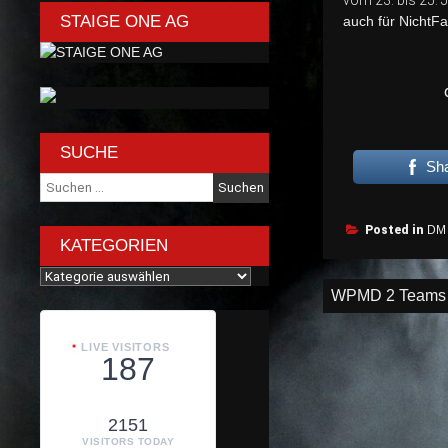
vom 23. bis 25.
STAIGE ONE AG
auch für NichtF
SUCHE
Sh
Suche
nach:
Posted in
DM 
KATEGORIEN
Kategorien
Beitragsnav
WPMD 2 Teams 
LIVE VISITORS
187
2151
VISITORS TODAY