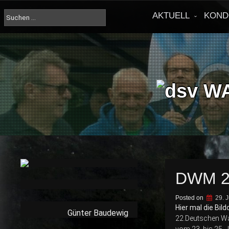
Skip
to
Suche
AKTUELL
KOND
content
nach:
DWM 2
Posted on
29. 
Hier mal die Bil
Günter Baudewig
22.Deutschen Wa