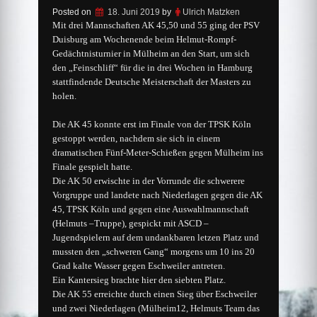
Posted on
18. Juni 2019
by
Ulrich Matzken
Mit drei Mannschaften AK 45,50 und 55 ging der PSV
Duisburg am Wochenende beim Helmut-Rompf-
Gedächtnisturnier in Mülheim an den Start, um sich
den „Feinschliff“ für die in drei Wochen in Hamburg
stattfindende Deutsche Meisterschaft der Masters zu
holen.
Die AK 45 konnte erst im Finale von der TPSK Köln
gestoppt werden, nachdem sie sich in einem
dramatischen Fünf-Meter-Schießen gegen
Mülheim ins
Finale gespielt hatte.
Die AK 50 erwischte in der Vorrunde die schwerere
Vorgruppe und landete nach Niederlagen gegen die AK
45, TPSK Köln und gegen eine Auswahlmannschaft
(Helmuts –Truppe), gespickt mit ASCD –
Jugendspielern auf dem undankbaren letzen Platz und
mussten den „schweren Gang“ morgens um 10 ins 20
Grad kalte Wasser gegen Eschweiler antreten.
Ein Kantersieg brachte hier den siebten Platz.
Die AK 55 erreichte durch einen Sieg über Eschweiler
und zwei Niederlagen (Mülheim12, Helmuts Team das