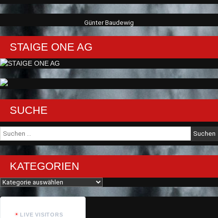
Günter Baudewig
STAIGE ONE AG
SUCHE
Suche
nach:
KATEGORIEN
Kategorien
LIVE VISITORS