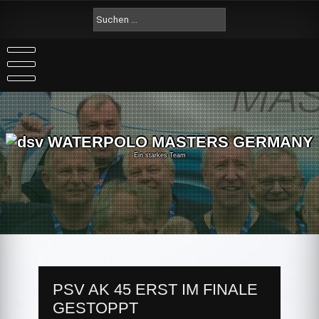
Skip
Suche
to
nach:
content
Ein starkes Team
PSV AK 45 ERST IM FINALE
GESTOPPT