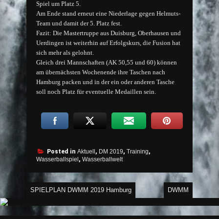
Spiel um Platz 5.
Am Ende stand erneut eine Niederlage gegen Helmuts-
Team und damit der 5. Platz fest.
Fazit: Die Mastertruppe aus Duisburg, Oberhausen und
Uerdingen ist weiterhin auf Erfolgskurs, die Fusion hat
sich mehr als gelohnt.
Gleich drei Mannschaften (AK 50,55 und 60) können
am übernächsten Wochenende ihre Taschen nach
Hamburg packen und in der ein oder anderen Tasche
soll noch Platz für eventuelle Medaillen sein.
Posted in
Aktuell
,
DM 2019
,
Training
,
Wasserballspiel
,
Wasserballwelt
Beitragsnavigation
SPIELPLAN DWMM 2019 Hamburg
DWMM