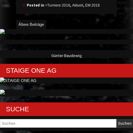
2018
Posted in
>Turniere 2018
,
Aktuell
,
EM 2018
in
Kranj“
Beitragsnavigation
Ältere Beiträge
Günter Baudewig
STAIGE ONE AG
SUCHE
Suche
nach: