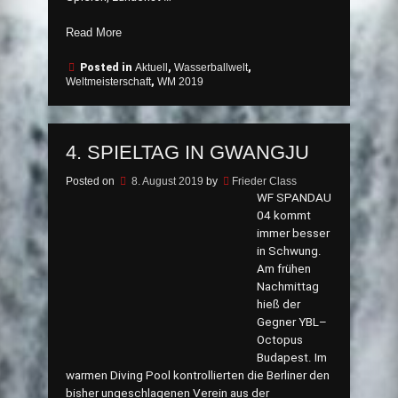
„5.
Read More
Spieltag
in
Posted in
Aktuell
,
Wasserballwelt
,
Weltmeisterschaft
,
WM 2019
Gwangju“
4. SPIELTAG IN GWANGJU
Posted on
8. August 2019
by
Frieder Class
WF SPANDAU
04 kommt
immer besser
in Schwung.
Am frühen
Nachmittag
hieß der
Gegner YBL–
Octopus
Budapest. Im
warmen Diving Pool kontrollierten die Berliner den
bisher ungeschlagenen Verein aus der