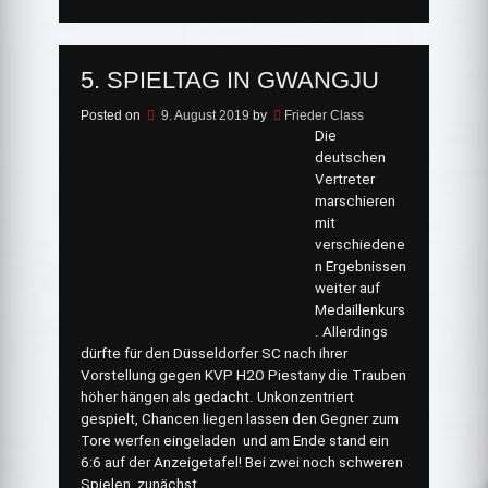
Gwangju“
5. SPIELTAG IN GWANGJU
Posted on
9. August 2019
by
Frieder Class
Die
deutschen
Vertreter
marschieren
mit
verschiedene
n Ergebnissen
weiter auf
Medaillenkurs
. Allerdings
dürfte für den Düsseldorfer SC nach ihrer
Vorstellung gegen KVP H2O Piestany die Trauben
höher hängen als gedacht. Unkonzentriert
gespielt, Chancen liegen lassen den Gegner zum
Tore werfen eingeladen und am Ende stand ein
6:6 auf der Anzeigetafel! Bei zwei noch schweren
Spielen, zunächst …