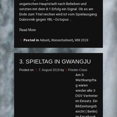
ungarischen Hauptstadt nach Belieben und
setzten mit dem 8:1 Erfolg ein Signal. Ob es am
Ende zum Titel reichen wird ist vom Spielausgang
Dubrovnik gegen YBL–Octopus …
„4.
Read More
Spieltag
in
Posted in
Aktuell
,
Wasserballwelt
,
WM 2019
Gwangju“
3. SPIELTAG IN GWANGJU
Posted on
7. August 2019
by
Frieder Class
Am 3.
Wettkampfta
g waren
wieder alle 3
DSV Vertreter
im Einsatz. Ein
Bildzeitungsb
ericht ( Berlin)
im Facebook