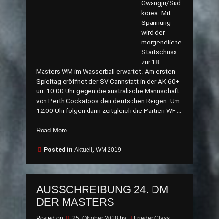
Gwangju/Süd
korea. Mit
Spannung
wird der
morgendliche
Startschuss
zur 18.
Masters WM im Wasserball erwartet. Am ersten
Spieltag eröffnet der SV Cannstatt in der AK 60+
um 10:00 Uhr gegen die australische Mannschaft
von Perth Cockatoos den deutschen Reigen. Um
12:00 Uhr folgen dann zeitgleich die Partien WF …
„Tagebuch
Read More
Gwangju“
Posted in
Aktuell
,
WM 2019
AUSSCHREIBUNG 24. DM
DER MASTERS
Posted on
25. Oktober 2018
by
Frieder Class