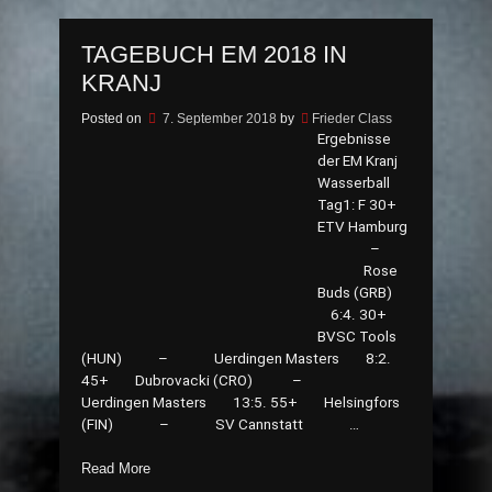
Masters“
TAGEBUCH EM 2018 IN
KRANJ
Posted on
7. September 2018
by
Frieder Class
Ergebnisse
der EM Kranj
Wasserball
Tag1: F 30+
ETV Hamburg
–
Rose
Buds (GRB)
6:4. 30+
BVSC Tools
(HUN) – Uerdingen Masters 8:2.
45+ Dubrovacki (CRO) –
Uerdingen Masters 13:5. 55+ Helsingfors
(FIN) – SV Cannstatt …
„Tagebuch
Read More
EM