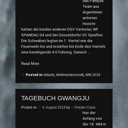
das Pampas
Team aus
Argentinien
antreten
musste
hatten die beiden anderen DSV Vertreter, WF
SPANDAU 04 und der Düsseldorfer SC Spielfrei.
Die Schwaben legten im 1. Viertel wie die
Feuerwehr los und erzielten bis Ende des Viertels
eine beruhigende 4:0 Führung. Danach …
„2.
Read More
Spieltag
in
Posted in
Aktuell
,
Weltmeisterschaft
,
WM 2019
Gwangju“
TAGEBUCH GWANGJU
Posted on
4. August 2019
by
Frieder Class
hier der
Anfang von
der 18. WM in